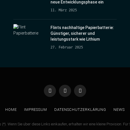
neue Entwicklungsphase ein
11. März 2025
Flints nachhaltige Papierbatterie:
Günstiger, sicherer und
leistungsstark wie Lithium
27. Februar 2025
Facebook
Twitter
Instagram
HOME
IMPRESSUM
DATENSCHUTZERKLÄRUNG
NEWS
s (*). Wenn Sie über diese Links einkaufen, erhalten wir eine kleine Provision. Fü