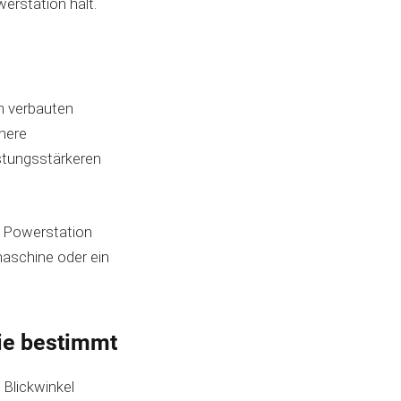
erstation hält.
en verbauten
nere
stungsstärkeren
e Powerstation
maschine oder ein
ie bestimmt
 Blickwinkel