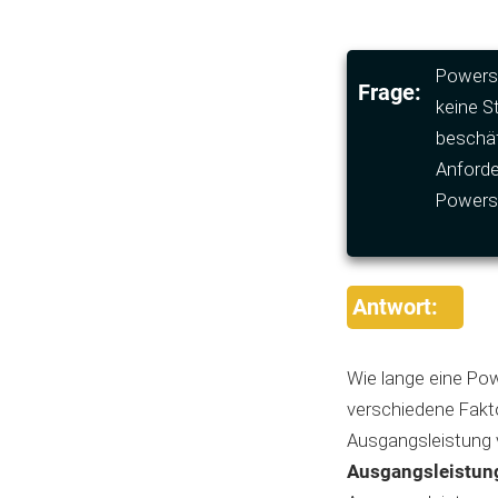
Powerst
Frage:
keine S
beschäf
Anforde
Powers
Antwort:
Wie lange eine Pow
verschiedene Fakto
Ausgangsleistung v
Ausgangsleistung