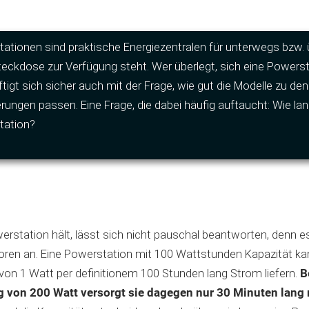
ationen sind praktische Energiezentralen für unterwegs bzw. ü
teckdose zur Verfügung steht. Wer überlegt, sich eine Powerst
tigt sich sicher auch mit der Frage, wie gut die Modelle zu de
rungen passen. Eine Frage, die dabei häufig auftaucht: Wie lan
tation?
erstation hält, lässt sich nicht pauschal beantworten, denn
ren an. Eine Powerstation mit 100 Wattstunden Kapazität kan
on 1 Watt per definitionem 100 Stunden lang Strom liefern.
B
 von 200 Watt versorgt sie dagegen nur 30 Minuten lang 