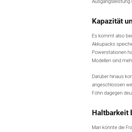
Ausgangsleistung u
Kapazität u
Es kommt also bei 
Akkupacks speiche
Powerstationen ha
Modellen sind meh
Darüber hinaus kom
angeschlossen wir
Föhn dagegen deut
Haltbarkeit
Man könnte die Fra