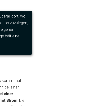
berall dort, wo
ation zuzulegen,
n eigenen
ge hält eine
 es kommt auf
n bei einer
ei einer
mit Strom
. Die