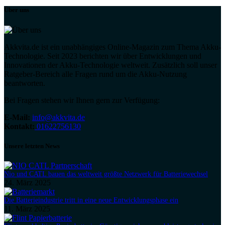
Über uns
Akkvita.de ist ein unabhängiges Online-Magazin zum Thema Akku-
Technologie. Seit 2023 berichten wir über Entwicklungen und
Innovationen der Akku-Technologie weltweit. Zusätzlich soll unser
Ratgeber-Bereich alle Fragen rund um die Akku-Nutzung
beantworten.
Bei Fragen stehen wir Ihnen gern zur Verfügung:
E-Mail:
info@akkvita.de
Kontakt:
01622756130
Unsere letzten News
Nio und CATL bauen das weltweit größte Netzwerk für Batteriewechsel
24. März 2025
Die Batterieindustrie tritt in eine neue Entwicklungsphase ein
11. März 2025