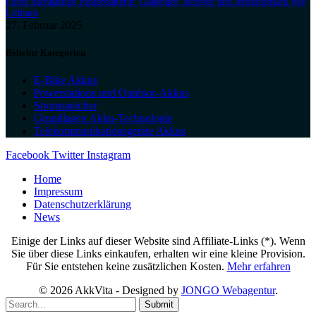
Flints nachhaltige Papierbatterie: Günstiger, sicherer und leistungsstark wie
Lithium
27. Februar 2025
Beliebte Kategorien
E-Bike Akkus
Powerstations und Outdoor-Akkus
Stromspeicher
Grundlagen Akku-Technologie
Telekommunikationsgeräte Akkus
Facebook
Twitter
Instagram
Home
Impressum
Datenschutzerklärung
News
Einige der Links auf dieser Website sind Affiliate-Links (*). Wenn
Sie über diese Links einkaufen, erhalten wir eine kleine Provision.
Für Sie entstehen keine zusätzlichen Kosten.
Mehr erfahren
© 2026 AkkVita - Designed by
JONGO Webagentur
.
Submit