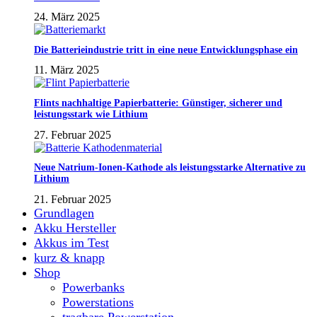
24. März 2025
Die Batterieindustrie tritt in eine neue Entwicklungsphase ein
11. März 2025
Flints nachhaltige Papierbatterie: Günstiger, sicherer und
leistungsstark wie Lithium
27. Februar 2025
Neue Natrium-Ionen-Kathode als leistungsstarke Alternative zu
Lithium
21. Februar 2025
Grundlagen
Akku Hersteller
Akkus im Test
kurz & knapp
Shop
Powerbanks
Powerstations
tragbare Powerstation