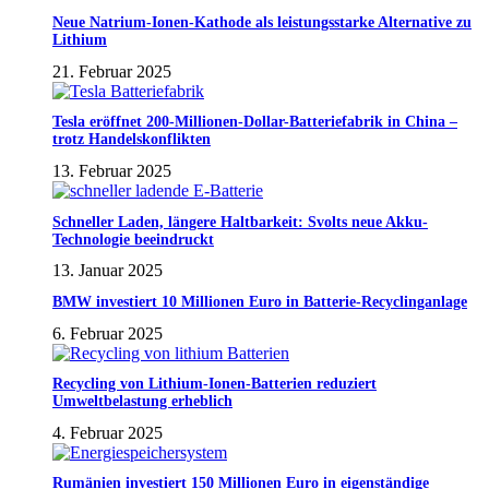
Neue Natrium-Ionen-Kathode als leistungsstarke Alternative zu
Lithium
21. Februar 2025
Tesla eröffnet 200-Millionen-Dollar-Batteriefabrik in China –
trotz Handelskonflikten
13. Februar 2025
Schneller Laden, längere Haltbarkeit: Svolts neue Akku-
Technologie beeindruckt
13. Januar 2025
BMW investiert 10 Millionen Euro in Batterie-Recyclinganlage
6. Februar 2025
Recycling von Lithium-Ionen-Batterien reduziert
Umweltbelastung erheblich
4. Februar 2025
Rumänien investiert 150 Millionen Euro in eigenständige