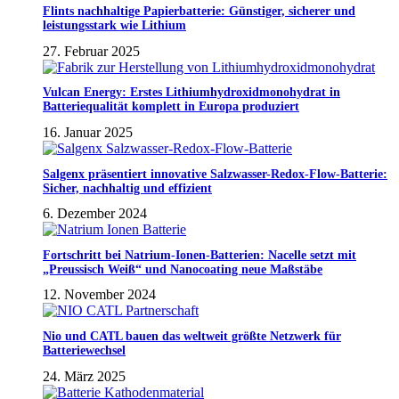
Flints nachhaltige Papierbatterie: Günstiger, sicherer und
leistungsstark wie Lithium
27. Februar 2025
Vulcan Energy: Erstes Lithiumhydroxidmonohydrat in
Batteriequalität komplett in Europa produziert
16. Januar 2025
Salgenx präsentiert innovative Salzwasser-Redox-Flow-Batterie:
Sicher, nachhaltig und effizient
6. Dezember 2024
Fortschritt bei Natrium-Ionen-Batterien: Nacelle setzt mit
„Preussisch Weiß“ und Nanocoating neue Maßstäbe
12. November 2024
Nio und CATL bauen das weltweit größte Netzwerk für
Batteriewechsel
24. März 2025