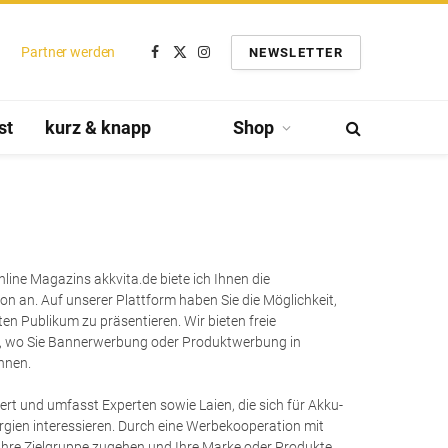
Partner werden
NEWSLETTER
Facebook
Twitter
Instagram
st
kurz & knapp
Shop
line Magazins akkvita.de biete ich Ihnen die
n an. Auf unserer Plattform haben Sie die Möglichkeit,
en Publikum zu präsentieren. Wir bieten freie
e, wo Sie Bannerwerbung oder Produktwerbung in
nnen.
hert und umfasst Experten sowie Laien, die sich für Akku-
gien interessieren. Durch eine Werbekooperation mit
f Ihre Zielgruppe zugehen und Ihre Marke oder Produkte