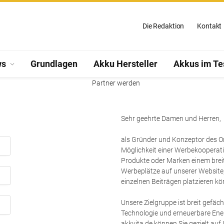
Die Redaktion
Kontakt
ws
Grundlagen
Akku Hersteller
Akkus im Te
Werde Partner von akkvita.de
Sehr geehrte Damen und Herren,
als Gründer und Konzeptor des On
Möglichkeit einer Werbekooperatio
Produkte oder Marken einem breit
Werbeplätze auf unserer Websit
einzelnen Beiträgen platzieren kö
Unsere Zielgruppe ist breit gefäc
Technologie und erneuerbare Ener
akkvita.de können Sie gezielt au