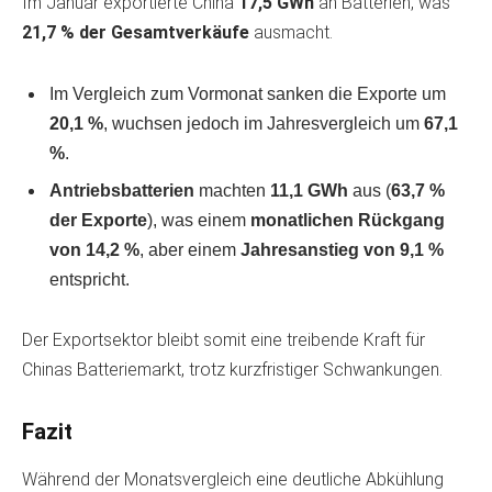
Im Januar exportierte China
17,5 GWh
an Batterien, was
21,7 % der Gesamtverkäufe
ausmacht.
Im Vergleich zum Vormonat sanken die Exporte um
20,1 %
, wuchsen jedoch im Jahresvergleich um
67,1
%
.
Antriebsbatterien
machten
11,1 GWh
aus (
63,7 %
der Exporte
), was einem
monatlichen Rückgang
von 14,2 %
, aber einem
Jahresanstieg von 9,1 %
entspricht.
Der Exportsektor bleibt somit eine treibende Kraft für
Chinas Batteriemarkt, trotz kurzfristiger Schwankungen.
Fazit
Während der Monatsvergleich eine deutliche Abkühlung