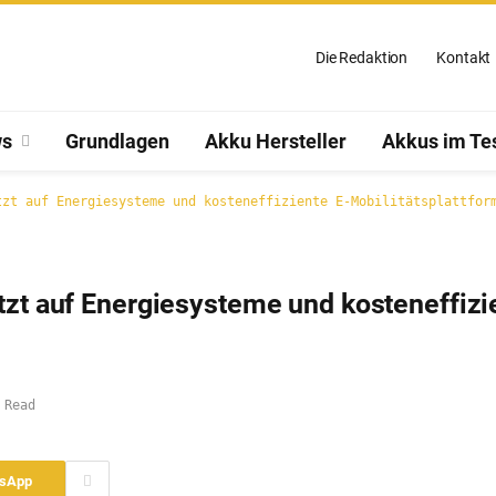
Die Redaktion
Kontakt
s
Grundlagen
Akku Hersteller
Akkus im Te
tzt auf Energiesysteme und kosteneffiziente E-Mobilitätsplattfor
tzt auf Energiesysteme und kosteneffizi
 Read
sApp