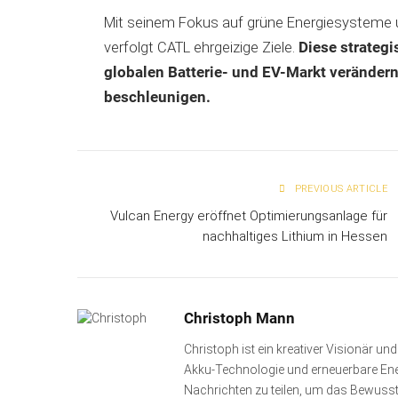
Mit seinem Fokus auf grüne Energiesysteme u
verfolgt CATL ehrgeizige Ziele.
Diese strateg
globalen Batterie- und EV-Markt veränder
beschleunigen.
PREVIOUS ARTICLE
Vulcan Energy eröffnet Optimierungsanlage für
nachhaltiges Lithium in Hessen
Christoph Mann
Christoph ist ein kreativer Visionär u
Akku-Technologie und erneuerbare Energ
Nachrichten zu teilen, um das Bewusst