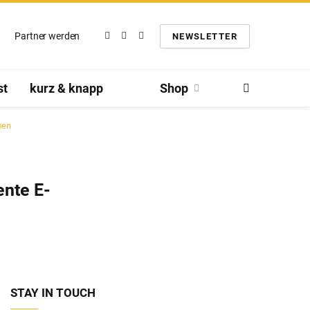
Partner werden
NEWSLETTER
Facebook
Twitter
Instagram
st
kurz & knapp
Shop
men
ente E-
STAY IN TOUCH