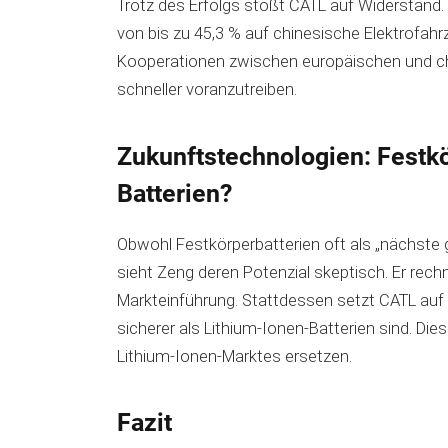
Trotz des Erfolgs stößt CATL auf Widerstand. S
von bis zu 45,3 % auf chinesische Elektrofahr
Kooperationen zwischen europäischen und ch
schneller voranzutreiben.
Zukunftstechnologien: Festk
Batterien?
Obwohl Festkörperbatterien oft als „nächste 
sieht Zeng deren Potenzial skeptisch. Er rec
Markteinführung. Stattdessen setzt CATL au
sicherer als Lithium-Ionen-Batterien sind. Die
Lithium-Ionen-Marktes ersetzen.
Fazit