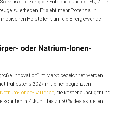
o kritisierte Zeng die Entscheidung der EU, Zölle
zeuge zu erheben. Er sieht mehr Potenzial in
inesischen Herstellern, um die Energiewende
örper- oder Natrium-Ionen-
große Innovation“ im Markt bezeichnet werden,
hnet frühestens 2027 mit einer begrenzten
f
Natrium-Ionen-Batterien
, die kostengünstiger und
se könnten in Zukunft bis zu 50 % des aktuellen