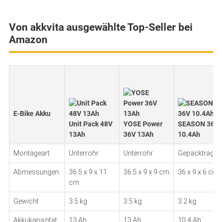
Von akkvita ausgewählte Top-Seller bei
Amazon
E-Bike Akku
Unit Pack 48V
YOSE Power
SEASON 36V
13Ah
36V 13Ah
10.4Ah
Montageart
Unterrohr
Unterrohr
Gepäckträger
Abmessungen
36.5 x 9 x 11
36.5 x 9 x 9 cm
36 x 9 x 6 cm
cm
Gewicht
3.5 kg
3.5 kg
3.2 kg
Akkukapazität
13 Ah
13 Ah
10.4 Ah