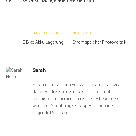
der E-Bike-Akku nachgeladen werden kann.
PREVIOUS ARTICLE
NEXT ARTICLE
E-Bike-Akku Lagerung
Stromspeicher Photovoltaik
Sarah
Sarah ist als Autorin von Anfang an bei akkvita
dabei. Als freie Texterin ist sie immer auch an
technischen Themen interessiert – besonders,
wenn der Nachhaltigkeitsaspekt dabei eine
tragende Rolle spielt.