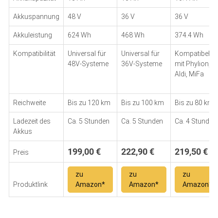
Akkuspannung
48 V
36 V
36 V
Akkuleistung
624 Wh
468 Wh
374.4 Wh
Kompatibilität
Universal für
Universal für
Kompatibel
48V-Systeme
36V-Systeme
mit Phylion,
Aldi, MiFa
Reichweite
Bis zu 120 km
Bis zu 100 km
Bis zu 80 km
Ladezeit des
Ca. 5 Stunden
Ca. 5 Stunden
Ca. 4 Stunden
Akkus
199,00 €
222,90 €
219,50 €
Preis
zu
zu
zu
Produktlink
Amazon*
Amazon*
Amazon*