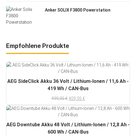
Anker SOLIX F3800 Powerstation
Empfohlene Produkte
AEG SideClick Akku 36 Volt / Lithium-Ionen / 11,6 Ah -
419 Wh / CAN-Bus
U
A
499,95
€
409,95
€
r
k
s
t
p
u
r
e
AEG Downtube Akku 48 Volt / Lithium-Ionen / 12,8 Ah -
ü
l
600 Wh / CAN-Bus