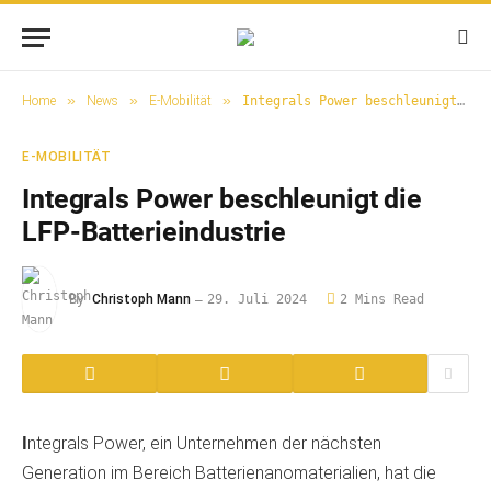
»
»
»
Home
News
E-Mobilität
Integrals Power beschleunigt die LFP-Batterieindustrie
E-MOBILITÄT
Integrals Power beschleunigt die
LFP-Batterieindustrie
By
Christoph Mann
29. Juli 2024
2 Mins Read
I
ntegrals Power, ein Unternehmen der nächsten
Generation im Bereich Batterienanomaterialien, hat die