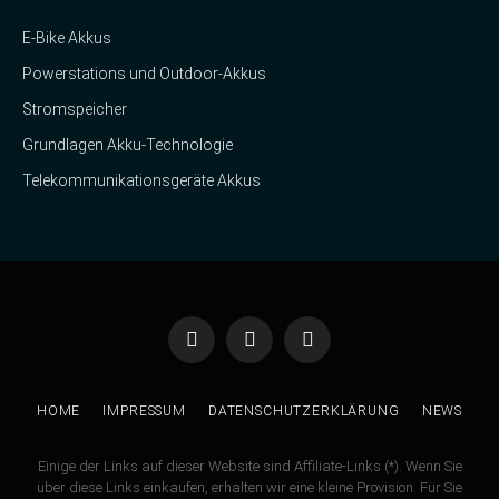
E-Bike Akkus
Powerstations und Outdoor-Akkus
Stromspeicher
Grundlagen Akku-Technologie
Telekommunikationsgeräte Akkus
Facebook
Twitter
Instagram
HOME
IMPRESSUM
DATENSCHUTZERKLÄRUNG
NEWS
Einige der Links auf dieser Website sind Affiliate-Links (*). Wenn Sie
über diese Links einkaufen, erhalten wir eine kleine Provision. Für Sie