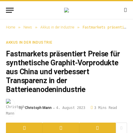
»
»
»
Home
News
Akkus in der Industrie
Fastmarkets präsentiert Preise für synthetische Graphit-Vorprodukte aus China und verbessert Transparenz in der Batterieanodenindustrie
AKKUS IN DER INDUSTRIE
Fastmarkets präsentiert Preise für
synthetische Graphit-Vorprodukte
aus China und verbessert
Transparenz in der
Batterieanodenindustrie
By
Christoph Mann
4. August 2023
3 Mins Read