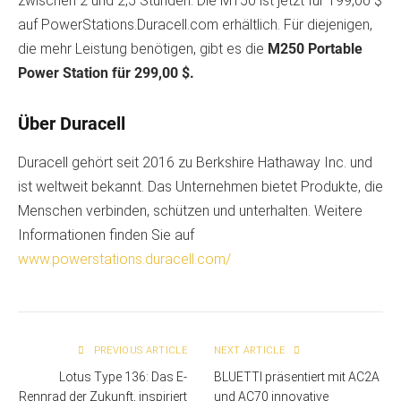
zwischen 2 und 2,5 Stunden. Die M150 ist jetzt für 199,00 $
auf PowerStations.Duracell.com erhältlich. Für diejenigen,
die mehr Leistung benötigen, gibt es die
M250 Portable
Power Station für 299,00 $.
Über Duracell
Duracell gehört seit 2016 zu Berkshire Hathaway Inc. und
ist weltweit bekannt. Das Unternehmen bietet Produkte, die
Menschen verbinden, schützen und unterhalten. Weitere
Informationen finden Sie auf
www.powerstations.duracell.com/
PREVIOUS ARTICLE
NEXT ARTICLE
Lotus Type 136: Das E-
BLUETTI präsentiert mit AC2A
Rennrad der Zukunft, inspiriert
und AC70 innovative