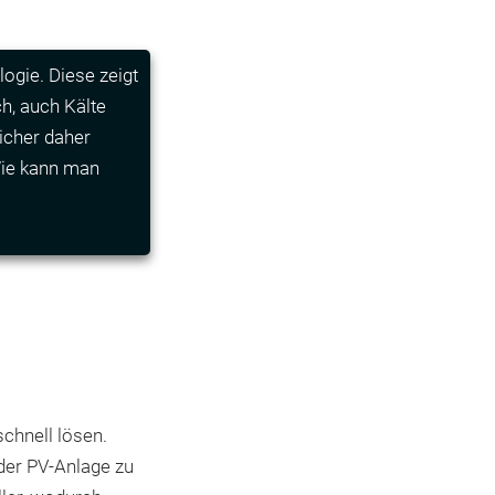
ogie. Diese zeigt
h, auch Kälte
icher daher
Wie kann man
chnell lösen.
 der PV-Anlage zu