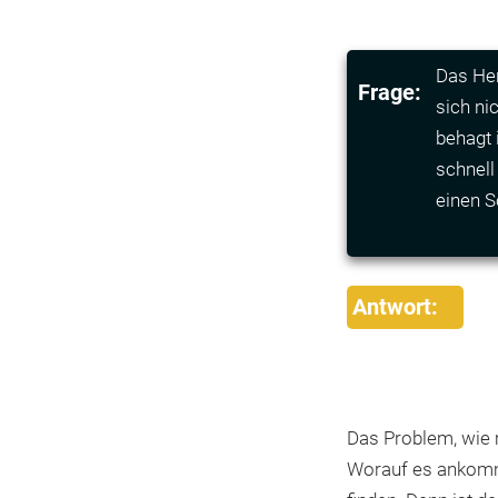
Das Her
Frage:
sich ni
behagt 
schnell
einen S
Antwort:
Das Problem, wie m
Worauf es ankommt,