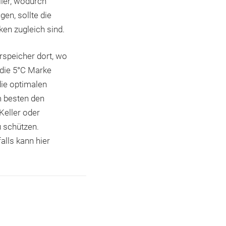
ller, wodurch
en, sollte die
ken zugleich sind.
arspeicher dort, wo
die 5°C Marke
ie optimalen
 besten den
Keller oder
u schützen.
lls kann hier