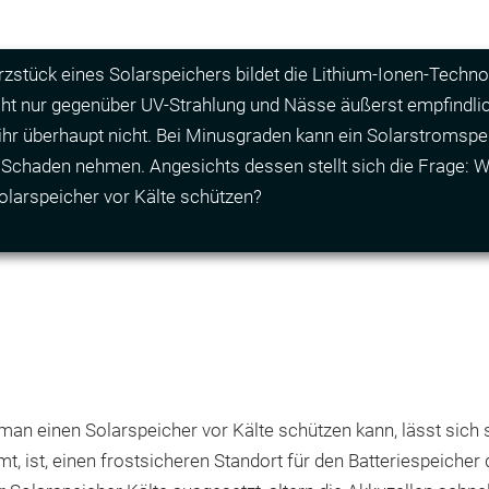
zstück eines Solarspeichers bildet die Lithium-Ionen-Technol
cht nur gegenüber UV-Strahlung und Nässe äußerst empfindlic
ihr überhaupt nicht. Bei Minusgraden kann ein Solarstromspe
 Schaden nehmen. Angesichts dessen stellt sich die Frage: 
olarspeicher vor Kälte schützen?
an einen Solarspeicher vor Kälte schützen kann, lässt sich s
 ist, einen frostsicheren Standort für den Batteriespeicher