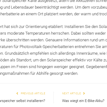
er Solarspeicher Kälte ausgesetzt, altern die Akkuzellen schne
ung und Lebensdauer beeinträchtigt werden. Um dem vorzubeug
herbatterie an einem Ort platziert werden, der warm und troc
t hat sich zur Orientierung etabliert: Installieren Sie den Sol
rs moderate Temperaturen herrschen. Dabei sollten weder 
rke überschritten werden. Genauere Informationen rund um d
uren für Photovoltaik-Speicherbatterien entnehmen Sie am
n. Grundsätzlich empfehlen sich allerdings Innenräume, wie 
den als Standort, um den Solarspeicher effektiv vor Kälte z
ppen im Freien sind hingegen weniger geeignet. Gegebenenfa
rungsmaßnahmen für Abhilfe gesorgt werden.
PREVIOUS ARTICLE
NEXT ARTICLE
speicher selbst installieren?
Was wiegt ein E-Bike-Akku?