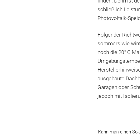
finden. Denn ist d
schließlich Leist
Photovoltaik-Speic
Folgender Richtwer
sommers wie winte
noch die 20° C Ma
Umgebungstemperat
Herstellerhinweise
ausgebaute Dachbö
Garagen oder Schu
jedoch mit Isolie
Kann man einen Solar