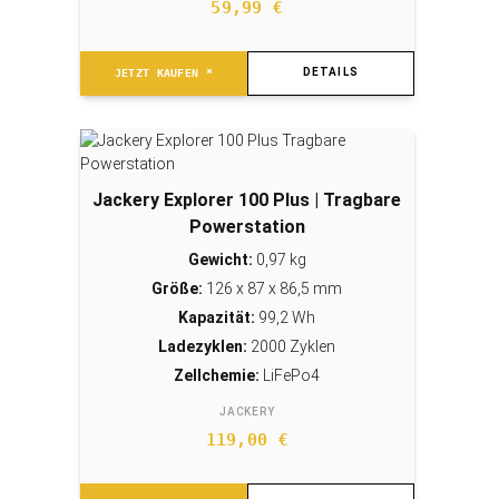
59,99
€
DETAILS
JETZT KAUFEN *
Jackery Explorer 100 Plus | Tragbare
Powerstation
Gewicht:
0,97 kg
Größe:
126 x 87 x 86,5 mm
Kapazität:
99,2 Wh
Ladezyklen:
2000 Zyklen
Zellchemie:
LiFePo4
JACKERY
119,00
€