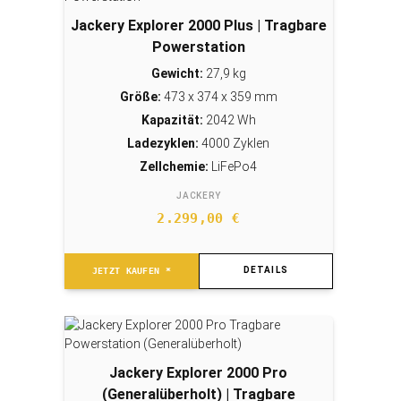
Jackery Explorer 2000 Plus | Tragbare
Powerstation
Gewicht:
27,9 kg
Größe:
473 x 374 x 359 mm
Kapazität:
2042 Wh
Ladezyklen:
4000 Zyklen
Zellchemie:
LiFePo4
JACKERY
2.299,00
€
DETAILS
JETZT KAUFEN *
Jackery Explorer 2000 Pro
(Generalüberholt) | Tragbare