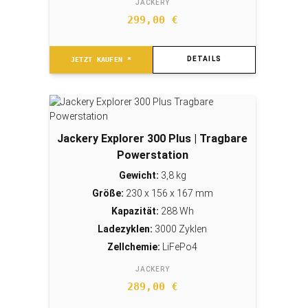
JACKERY
299,00
€
DETAILS
JETZT KAUFEN *
Jackery Explorer 300 Plus | Tragbare
Powerstation
Gewicht:
3,8 kg
Größe:
230 x 156 x 167 mm
Kapazität:
288 Wh
Ladezyklen:
3000 Zyklen
Zellchemie:
LiFePo4
JACKERY
289,00
€