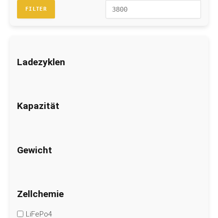
Preis
Prei
FILTER
Ladezyklen
Kapazität
Gewicht
Zellchemie
LiFePo4