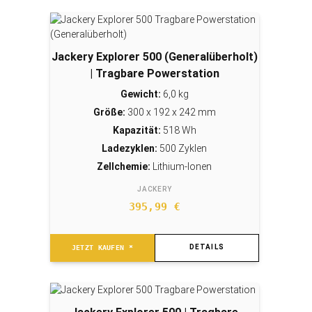
Jackery Explorer 500 (Generalüberholt)
| Tragbare Powerstation
Gewicht:
6,0 kg
Größe:
300 x 192 x 242 mm
Kapazität:
518 Wh
Ladezyklen:
500 Zyklen
Zellchemie:
Lithium-Ionen
JACKERY
395,99
€
DETAILS
JETZT KAUFEN *