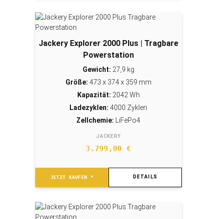
Jackery Explorer 2000 Plus | Tragbare
Powerstation
Gewicht:
27,9 kg
Größe:
473 x 374 x 359 mm
Kapazität:
2042 Wh
Ladezyklen:
4000 Zyklen
Zellchemie:
LiFePo4
JACKERY
3.799,00
€
DETAILS
JETZT KAUFEN *