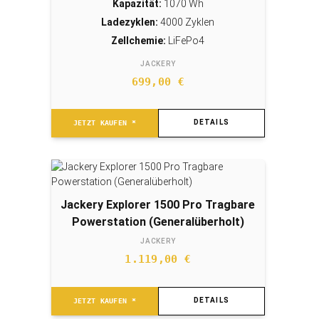
Kapazität:
1070 Wh
Ladezyklen:
4000 Zyklen
Zellchemie:
LiFePo4
JACKERY
699,00
€
DETAILS
JETZT KAUFEN *
Jackery Explorer 1500 Pro Tragbare
Powerstation (Generalüberholt)
JACKERY
1.119,00
€
DETAILS
JETZT KAUFEN *