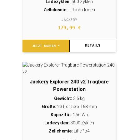
Ladezyklen:
500 Zyklen
Zellchemie:
Lithium-Ionen
JACKERY
179,99
€
DETAILS
JETZT KAUFEN *
Jackery Explorer 240 v2 Tragbare
Powerstation
Gewicht:
3,6 kg
Größe:
231 x 153 x 168 mm
Kapazität:
256 Wh
Ladezyklen:
3000 Zyklen
Zellchemie:
LiFePo4