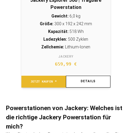
Jackery Explorer 500 | Tragbare
Powerstation
Gewicht:
6,0 kg
Größe:
300 x 192 x 242 mm
Kapazität:
518 Wh
Ladezyklen:
500 Zyklen
Zellchemie:
Lithium-Ionen
JACKERY
659,99
€
DETAILS
JETZT KAUFEN *
Powerstationen von Jackery: Welches ist
die richtige Jackery Powerstation für
mich?