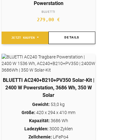
Powerstation
BLUETTI
279,00
€
DETAILS
JETZT KAUFEN *
BLUETTI AC240+B210+PV350 Solar-Kit |
2400 W Powerstation, 3686 Wh, 350 W
Solar
Gewicht:
53,0 kg
Größe:
420 x 294 x 410 mm
Kapazität:
3686 Wh
Ladezyklen:
3000 Zyklen
Zellchemie:
LiFePo4