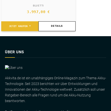
BLUETTI
3.997,00
€
DETAILS
JETZT KAUFEN *
ÜBER UNS
Akkvita.de ist ein unabhängiges Online-Magazin zum Thema Akku-
Technologie. Seit 2023 berichten wir über Entwicklungen und
Innovationen der Akku-Technologie weltweit. Zusätzlich soll unser
Ratgeber-Bereich alle Fragen rund um die Akku-Nutzung
beantworten.