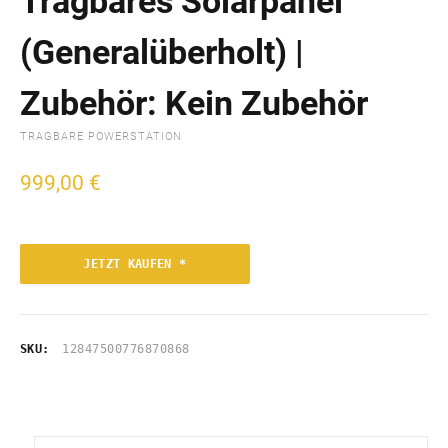
Tragbares Solarpanel
(Generalüberholt) |
Zubehör: Kein Zubehör
TRAGBARE POWERSTATION
999,00
€
JETZT KAUFEN *
SKU:
12847500776870868