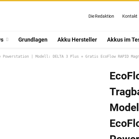
Die Redaktion
Kontakt
s
Grundlagen
Akku Hersteller
Akkus im Te
e Powerstation | Modell: DELTA 3 Plus + Gratis EcoFlow RAPID Mag
EcoFl
Tragba
Modell
EcoFl