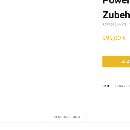
Power
Zubeh
POWERBANKS
999,00
€
JETZ
SKU:
1284750
BESCHREIBUNG