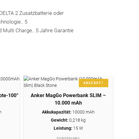
 DELTA 2 Zusatzbatterie oder
hnologie.. 5
 Multi Charge.. 5 Jahre Garantie
ANGEBOT!
ote-100“
Anker MagGo Powerbank SLIM –
JETZT KAUFEN *
10.000 mAh
h
Akkukapazität:
10000 mAh
Gewicht:
0,218 kg
Leistung:
15 W
POWERBANKS