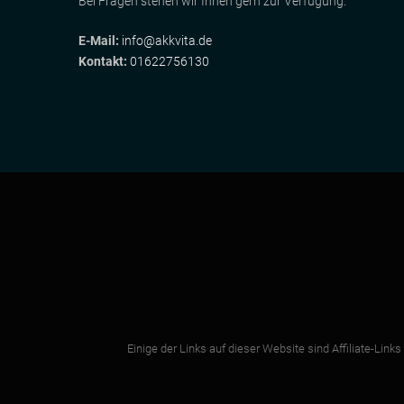
Bei Fragen stehen wir Ihnen gern zur Verfügung:
E-Mail:
info@akkvita.de
Kontakt:
01622756130
Einige der Links auf dieser Website sind Affiliate-Link