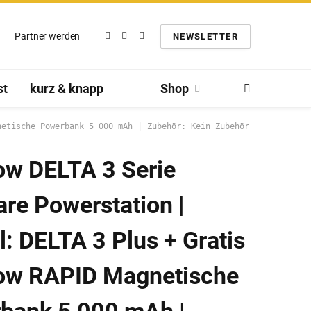
Partner werden
NEWSLETTER
Facebook
Twitter
Instagram
st
kurz & knapp
Shop
netische Powerbank 5 000 mAh | Zubehör: Kein Zubehör
ow DELTA 3 Serie
re Powerstation |
: DELTA 3 Plus + Gratis
ow RAPID Magnetische