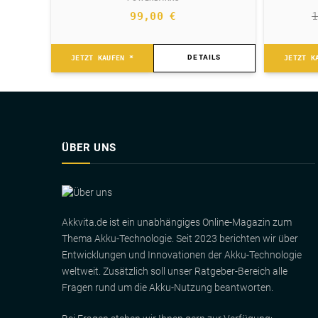
99,00
€
DETAILS
JETZT KAUFEN *
JETZT K
ÜBER UNS
Akkvita.de ist ein unabhängiges Online-Magazin zum
Thema Akku-Technologie. Seit 2023 berichten wir über
Entwicklungen und Innovationen der Akku-Technologie
weltweit. Zusätzlich soll unser Ratgeber-Bereich alle
Fragen rund um die Akku-Nutzung beantworten.