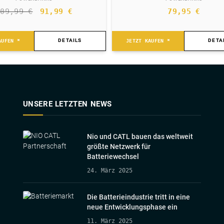
Ursprünglicher
Aktueller
109,99
€
91,99
€
79,95
€
Preis
Preis
war:
ist:
DETAILS
DETA
AUFEN *
JETZT KAUFEN *
109,99 €
91,99 €.
UNSERE LETZTEN NEWS
Nio und CATL bauen das weltweit
größte Netzwerk für
Batteriewechsel
24. März 2025
Die Batterieindustrie tritt in eine
neue Entwicklungsphase ein
11. März 2025