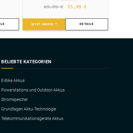
Ursprünglicher
Aktueller
69,99
€
55,99
€
Preis
Preis
war:
ist:
ILS
DETAILS
JETZT KAUFEN *
69,99 €
55,99 €.
BELIEBTE KATEGORIEN
E-Bike Akkus
Powerstations und Outdoor-Akkus
Stromspeicher
Grundlagen Akku-Technologie
Telekommunikationsgeräte Akkus