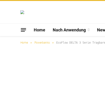
Home
Nach Anwendung
New
»
»
Home
Powerbanks
EcoFlow DELTA 3 Serie Tragbar