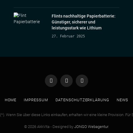
Flints nachhaltige Papierbatterie:
Günstiger, sicherer und
leistungsstark wie Lithium
27. Februar 2025
Facebook
Twitter
Instagram
HOME
IMPRESSUM
DATENSCHUTZERKLÄRUNG
NEWS
s (*). Wenn Sie über diese Links einkaufen, erhalten wir eine kleine Provision. Fü
© 2026 AkkVita - Designed by
JONGO Webagentur
.