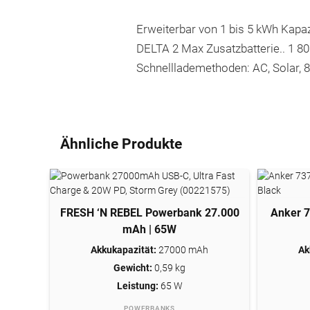
Erweiterbar von 1 bis 5 kWh Kapaz
DELTA 2 Max Zusatzbatterie.. 1 80
Schnelllademethoden: AC, Solar, 8
Ähnliche Produkte
FRESH ‘N REBEL Powerbank 27.000
JETZT KAUFEN *
Anker 
mAh | 65W
Akkukapazität:
27000 mAh
Ak
Gewicht:
0,59 kg
Leistung:
65 W
POWERBANKS