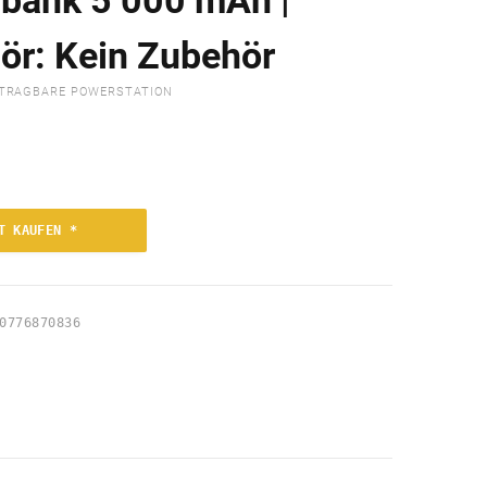
bank 5 000 mAh |
ör: Kein Zubehör
TRAGBARE POWERSTATION
T KAUFEN *
0776870836