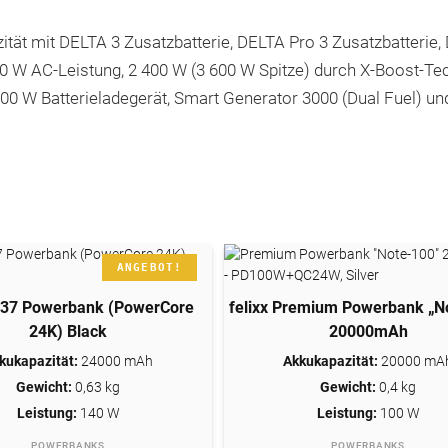
ität mit DELTA 3 Zusatzbatterie, DELTA Pro 3 Zusatzbatterie,
0 W AC-Leistung, 2 400 W (3 600 W Spitze) durch X-Boost-Tec
00 W Batterieladegerät, Smart Generator 3000 (Dual Fuel) und
ANGEBOT!
737 Powerbank (PowerCore
JETZT KAUFEN *
felixx Premium Powerbank „N
JETZT KAUFEN *
24K) Black
20000mAh
kukapazität:
24000 mAh
Akkukapazität:
20000 mA
Gewicht:
0,63 kg
Gewicht:
0,4 kg
Leistung:
140 W
Leistung:
100 W
POWERBANKS
POWERBANKS