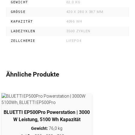
GEWICHT
62,0 KG
GRÖSSE
420 X 280 X 387 MM
KAPAZITÄT
4096 WH
LADEZYKLEN
3500 ZYKLEN
ZELLCHEMIE
LIFEPO4
Ähnliche Produkte
BLUETTI EP500Pro Powerstation | 3000
W Leistung, 5100 Wh Kapazität
Gewicht:
76,0 kg