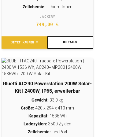
Zellchemie:
Lithium-Ionen
JACKERY
749,00
€
DETAILS
JETZT KAUFEN *
Bluetti AC240 Powerstation 200W Solar-
Kit | 2400W, IP65, erweiterbar
Gewicht:
33,0 kg
Größe:
420 x 294 x 410 mm
Kapazität:
1536 Wh
Ladezyklen:
3500 Zyklen
Zellchemie:
LiFePo4