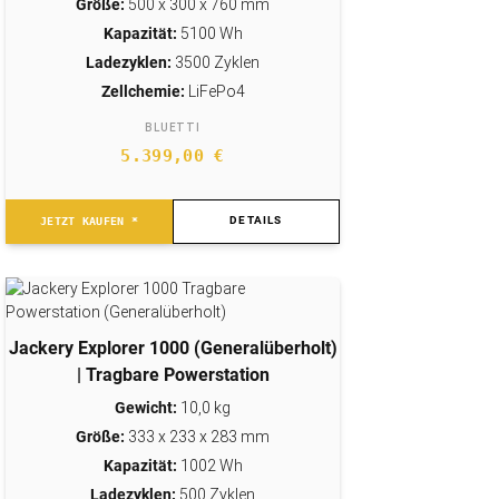
Größe:
500 x 300 x 760 mm
Kapazität:
5100 Wh
Ladezyklen:
3500 Zyklen
Zellchemie:
LiFePo4
BLUETTI
5.399,00
€
DETAILS
JETZT KAUFEN *
Jackery Explorer 1000 (Generalüberholt)
| Tragbare Powerstation
Gewicht:
10,0 kg
Größe:
333 x 233 x 283 mm
Kapazität:
1002 Wh
Ladezyklen:
500 Zyklen