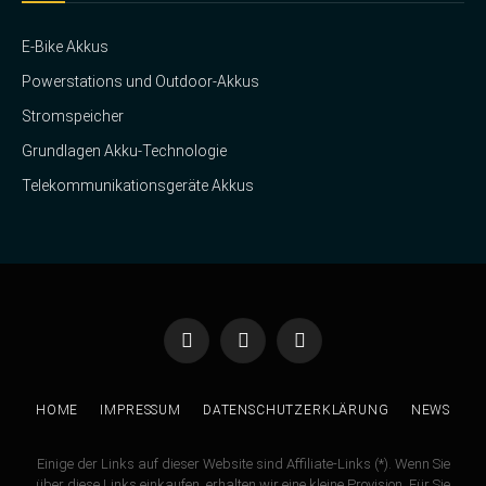
E-Bike Akkus
Powerstations und Outdoor-Akkus
Stromspeicher
Grundlagen Akku-Technologie
Telekommunikationsgeräte Akkus
Facebook
Twitter
Instagram
HOME
IMPRESSUM
DATENSCHUTZERKLÄRUNG
NEWS
Einige der Links auf dieser Website sind Affiliate-Links (*). Wenn Sie
über diese Links einkaufen, erhalten wir eine kleine Provision. Für Sie