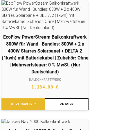
€
EcoFlow PowerStream Balkonkraftwerk
800W für Wand | Bundles: 800W + 2 x
400W Starres Solarpanel + DELTA 2
(1kwh) mit Batteriekabel | Zubehör: Ohne
| Mehrwertsteuer: 0 % MwSt. (Nur
Deutschland)
BALKONKRAFTWERK
1.134,00
€
DETAILS
JETZT KAUFEN *