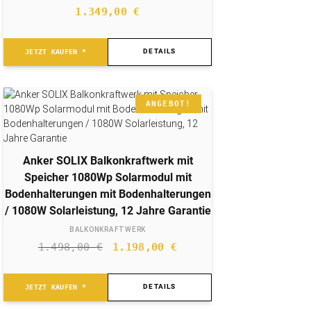
1.349,00
€
DETAILS
JETZT KAUFEN *
ANGEBOT!
Anker SOLIX Balkonkraftwerk mit
Speicher 1080Wp Solarmodul mit
Bodenhalterungen mit Bodenhalterungen
/ 1080W Solarleistung, 12 Jahre Garantie
BALKONKRAFTWERK
Ursprünglicher
Aktueller
1.498,00
€
1.198,00
€
Preis
Preis
war:
ist:
DETAILS
JETZT KAUFEN *
1.498,00 €
1.198,00 €.