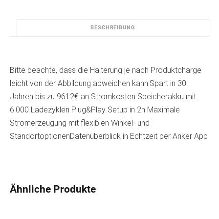
h
e
e
i
r
s
BESCHREIBUNG
P
i
r
s
e
t
i
:
Bitte beachte, dass die Halterung je nach Produktcharge
s
1
leicht von der Abbildung abweichen kann.Spart in 30
w
.
Jahren bis zu 9612€ an Stromkosten Speicherakku mit
a
1
r
9
6.000 Ladezyklen Plug&Play Setup in 2h Maximale
:
8
Stromerzeugung mit flexiblen Winkel- und
1
,
StandortoptionenDatenüberblick in Echtzeit per Anker App
.
0
4
0
9
8
€
,
.
Ähnliche Produkte
0
0