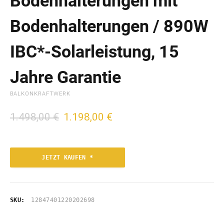
Bodenhalterungen mit
Bodenhalterungen / 890W
IBC*-Solarleistung, 15
Jahre Garantie
BALKONKRAFTWERK
U
A
1.498,00
€
1.198,00
€
r
k
s
t
p
u
r
e
JETZT KAUFEN *
ü
l
n
l
g
e
l
r
SKU:
12847401220202698
i
P
c
r